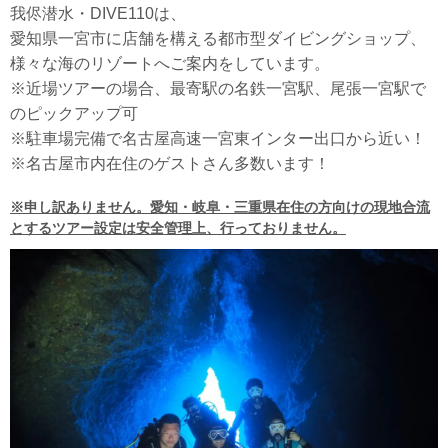
我侭潜水・DIVE110は、
愛知県一宮市に店舗を構える都市型ダイビングショップ、
様々な海のリゾートへご案内をしています。
※近場ツアーの場合、最寄駅の名鉄一宮駅、尾張一宮駅で
のピックアップ可
※駐車場完備で名古屋高速一宮東インター出口から近い！
※名古屋市内在住のゲストさん多数います！
※申し訳ありません。愛知・岐阜・三重県在住の方向けの現地合流
とするツアー設定は安全管理上、行っておりません。