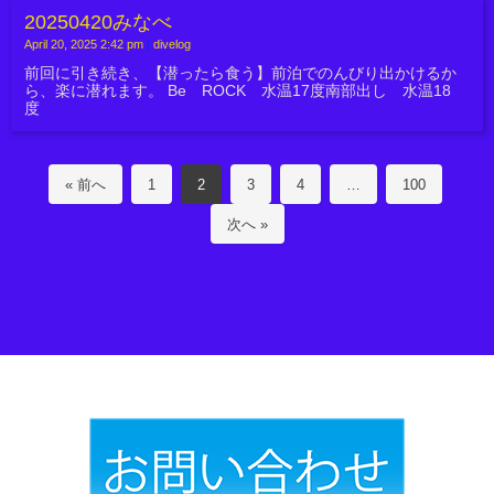
20250420みなべ
April 20, 2025 2:42 pm
|
divelog
前回に引き続き、【潜ったら食う】前泊でのんびり出かけるか
ら、楽に潜れます。 Be ROCK 水温17度南部出し 水温18
度
« 前へ
1
2
3
4
…
100
次へ »