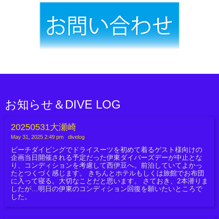
お知らせ＆DIVE LOG
20250531大瀬崎
May 31, 2025 2:49 pm
|
divelog
ビーチダイビングでドライスーツを初めて着るゲスト様向けの
企画当日開催される予定だった伊東ダイバーズデーが中止とな
り、コンディションを考慮して西伊豆へ。前泊していてよかっ
たとつくづく感じます。 きちんとホテルもしくは旅館でお布団
に入って寝る。大切なことだと思います。 さておき、2本潜りま
したが…明日の伊東のコンディション回復を願いたいところで
した。