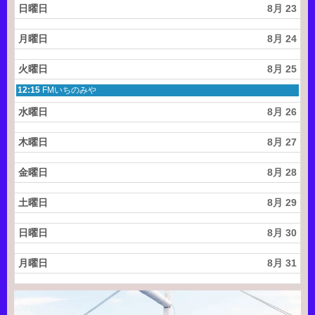
日曜日
8月 23
月曜日
8月 24
火曜日
8月 25
火
12:15
FMいちのみや
曜
日,
水曜日
8月 26
8
月
2
木曜日
8月 27
5
t
金曜日
8月 28
h
2
0
土曜日
8月 29
2
6
日曜日
8月 30
月曜日
8月 31