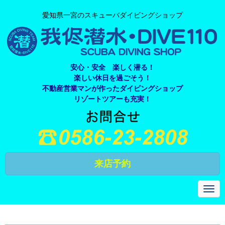
愛知県一宮のスキューバダイビングショップ
安心・安全 楽しく潜る！
楽しい休日を過ごそう！
不動産営業マンが作ったダイビングショップ
リゾートツアーも充実！
来店予約
N
a
v
i
g