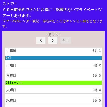
ストで！
９０日前予約でさらにお得に！記載のないプライベートツ
アーもあります。
ツアーのカレンダー表記、赤色のところはキャンセル待ちとなりま
す。
8月 2026
今日
土曜日
8月 1
土
神子
曜
日,
日曜日
8月 2
8
月
1
月曜日
8月 3
s
月
t
138イベント
曜
2
日,
0
火曜日
8月 4
8
2
月
6
3
水曜日
8月 5
r