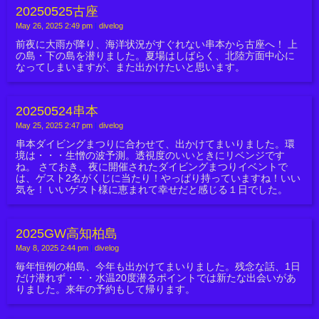
20250525古座
May 26, 2025 2:49 pm
|
divelog
前夜に大雨が降り、海洋状況がすぐれない串本から古座へ！ 上
の島・下の島を潜りました。夏場はしばらく、北陸方面中心に
なってしまいますが、また出かけたいと思います。
20250524串本
May 25, 2025 2:47 pm
|
divelog
串本ダイビングまつりに合わせて、出かけてまいりました。環
境は・・・生憎の波予測。透視度のいいときにリベンジです
ね。 さておき、夜に開催されたダイビングまつりイベントで
は、ゲスト2名がくじに当たり！やっぱり持っていますね！いい
気を！ いいゲスト様に恵まれて幸せだと感じる１日でした。
2025GW高知柏島
May 8, 2025 2:44 pm
|
divelog
毎年恒例の柏島、今年も出かけてまいりました。残念な話、1日
だけ潜れず・・・水温20度潜るポイントでは新たな出会いがあ
りました。来年の予約もして帰ります。