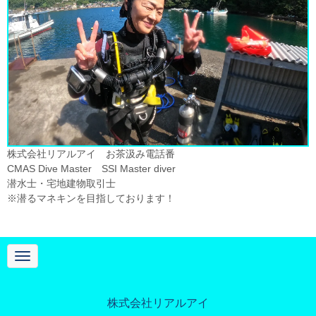
株式会社リアルアイ お茶汲み電話番
CMAS Dive Master SSI Master diver
潜水士・宅地建物取引士
※潜るマネキンを目指しております！
N
a
v
i
g
株式会社リアルアイ
a