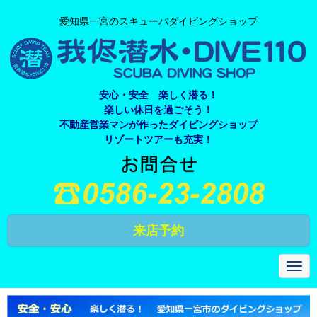
愛知県一宮のスキューバダイビングショップ
安心・安全 楽しく潜る！
楽しい休日を過ごそう！
不動産営業マンが作ったダイビングショップ
リゾートツアーも充実！
来店予約
N
a
v
i
g