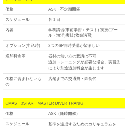
価格
ASK・不定期開催
スケジュール
各１日
内容
学科講習(事前学習＋テスト) 実技(プー
ル・海洋)実技(救命講習)
オプション(申込時)
2つのSP同時受講が望ましい
追加料金等
器材の無い方の受講は不可
追加トレーニングが必要な場合、実習先
により別途追加料金が生じます
価格に含まれないも
店舗までの交通費・飲食代
の
CMAS 3STAR MASTER DIVER TRANIG
価格
ASK（随時開催）
スケジュール
基準を達成するためのカリキュラムを