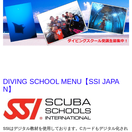
a
t
i
o
n
DIVING SCHOOL MENU【SSI JAPA
N】
SSIはデジタル教材を使用しております。Cカードもデジタル化され