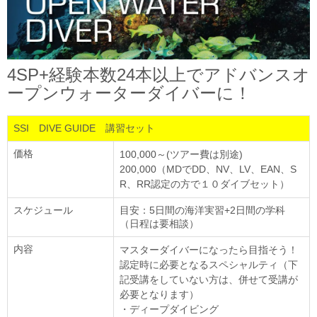
4SP+経験本数24本以上でアドバンスオ
ープンウォーターダイバーに！
SSI DIVE GUIDE 講習セット
価格
100,000～(ツアー費は別途)
200,000（MDでDD、NV、LV、EAN、S
R、RR認定の方で１０ダイブセット）
スケジュール
目安：5日間の海洋実習+2日間の学科
（日程は要相談）
内容
マスターダイバーになったら目指そう！
認定時に必要となるスペシャルティ（下
記受講をしていない方は、併せて受講が
必要となります）
・ディープダイビング