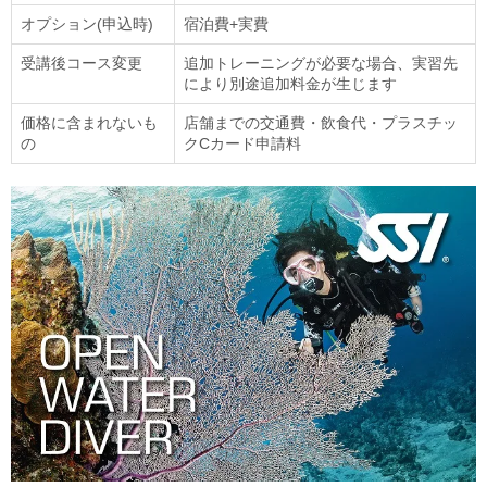
オプション(申込時)
宿泊費+実費
受講後コース変更
追加トレーニングが必要な場合、実習先
により別途追加料金が生じます
価格に含まれないも
店舗までの交通費・飲食代・プラスチッ
の
クCカード申請料