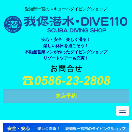
愛知県一宮のスキューバダイビングショップ
安心・安全 楽しく潜る！
楽しい休日を過ごそう！
不動産営業マンが作ったダイビングショップ
リゾートツアーも充実！
来店予約
N
a
v
i
g