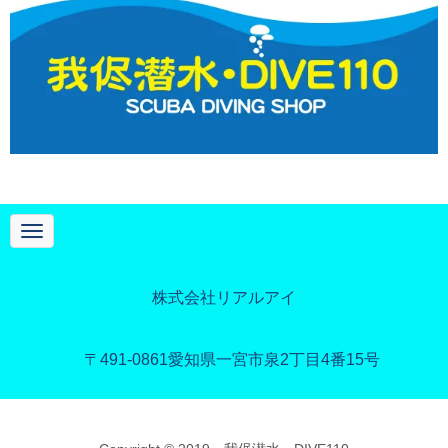
N
a
v
i
g
株式会社リアルアイ
a
t
i
o
〒491-0861
愛知県一宮市泉2丁目4番15号
n