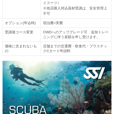
イスーツ）
※他店購入持込器材受講は、安全管理上
不可
オプション(申込時)
宿泊費+実費
受講後コース変更
OWDへのアップグレード可 追加トレー
ニングに伴う差額を申し受けます。
価格に含まれないも
店舗までの交通費・飲食代・プラスチッ
の
クCカード申請料