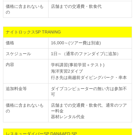
価格に含まれないも
店舗までの交通費・飲食代
の
ナイトロックスSP TRANING
価格
16,000～(ツアー費は別途)
スケジュール
1日～（通常のファンダイブに追加）
内容
学科講習(事前学習＋テスト)
海洋実習2ダイブ
行き先は南越前ダイビングパーク・串本
追加料金等
ダイブコンピューターの無い方は参加不
可
価格に含まれないも
店舗までの交通費・飲食代、通常のツア
の
ー料金
器材レンタル代金
レスキューダイバーSP DAN&AED SP