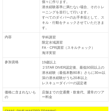
個々に作ります。
潜水経験基準に満たない場合、そのトレ
ーニングを並行して行います。
すべてのダイバーのお手本役として、ス
キル・行動をチェックさせていただきま
す。
内容
学科講習
限定水域講習
FA・CPR講習（スキルチェック）
海洋実習
参加資格
19歳以上
２STAR DIVER認定後、最低50回以上の
潜水経験（最低本数80本）さらに30ｍ以
深の潜水経験がうち20本以上
レスキューダイバーの認定者
価格に含まれないも
店舗までの交通費・飲食代、通常のツア
の
ー料金