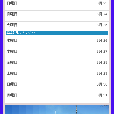
日曜日
8月 23
月曜日
8月 24
火曜日
8月 25
火
12:15
FMいちのみや
曜
日,
水曜日
8月 26
8
月
2
木曜日
8月 27
5
t
金曜日
8月 28
h
2
0
土曜日
8月 29
2
6
日曜日
8月 30
月曜日
8月 31