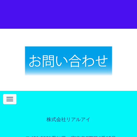
N
a
v
i
g
株式会社リアルアイ
a
t
i