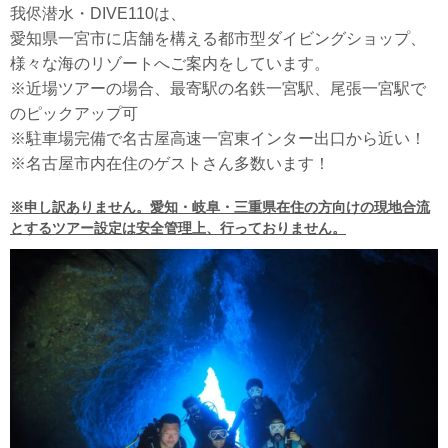
我侭潜水・DIVE110は、
愛知県一宮市に店舗を構える都市型ダイビングショップ、
様々な海のリゾートへご案内をしています。
※近場ツアーの場合、最寄駅の名鉄一宮駅、尾張一宮駅で
のピックアップ可
※駐車場完備で名古屋高速一宮東インター出口から近い！
※名古屋市内在住のゲストさん多数います！
※申し訳ありません。愛知・岐阜・三重県在住の方向けの現地合流
とするツアー設定は安全管理上、行っておりません。