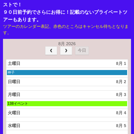
ストで！
９０日前予約でさらにお得に！記載のないプライベートツ
アーもあります。
ツアーのカレンダー表記、赤色のところはキャンセル待ちとなりま
す。
8月 2026
今日
土曜日
8月 1
土
神子
曜
日,
日曜日
8月 2
8
月
1
月曜日
8月 3
s
月
t
138イベント
曜
2
日,
0
火曜日
8月 4
8
2
月
6
3
水曜日
8月 5
r