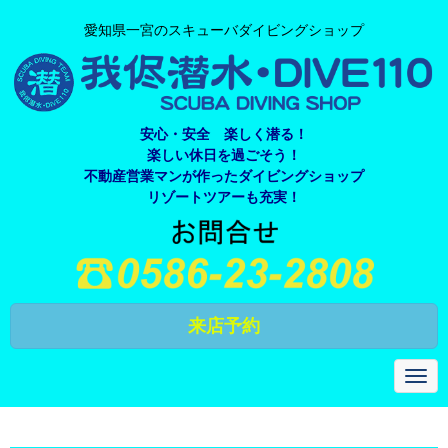
愛知県一宮のスキューバダイビングショップ
安心・安全 楽しく潜る！
楽しい休日を過ごそう！
不動産営業マンが作ったダイビングショップ
リゾートツアーも充実！
来店予約
N
a
v
i
g