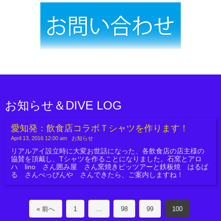
お知らせ＆DIVE LOG
愛知発：飲食店コラボＴシャツを作ります！
April 13, 2016 12:00 am
|
お知らせ
リアルアイ設立時に大変お世話になった、各飲食店の店主様の
協賛を頂戴し、Tシャツを作ることになりました。石窯とアロ
ハ lino さん囲み屋 さん窯焼きピッツアーと鉄板焼 はるば
る さんべっぴんや さんできたら、ご案内しますね！
« 前へ
1
…
98
99
100