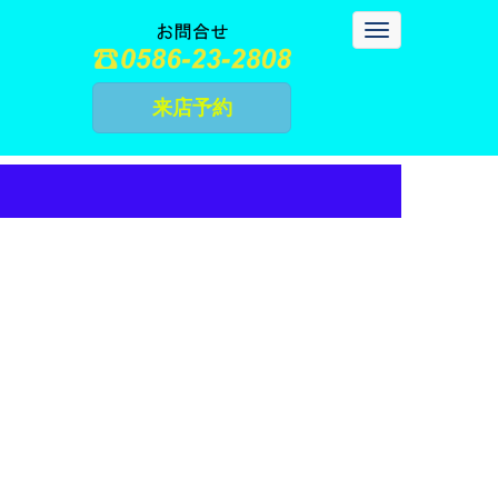
N
a
v
i
g
来店予約
a
t
i
o
n