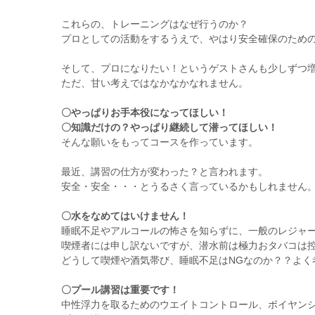
これらの、トレーニングはなぜ行うのか？
プロとしての活動をするうえで、やはり安全確保のため
そして、プロになりたい！というゲストさんも少しずつ
ただ、甘い考えではなかなかなれません。
〇やっぱりお手本役になってほしい！
〇知識だけの？やっぱり継続して潜ってほしい！
そんな願いをもってコースを作っています。
最近、講習の仕方が変わった？と言われます。
安全・安全・・・とうるさく言っているかもしれません
〇水をなめてはいけません！
睡眠不足やアルコールの怖さを知らずに、一般のレジャ
喫煙者には申し訳ないですが、潜水前は極力おタバコは
どうして喫煙や酒気帯び、睡眠不足はNGなのか？？よく
〇プール講習は重要です！
中性浮力を取るためのウエイトコントロール、ボイヤン