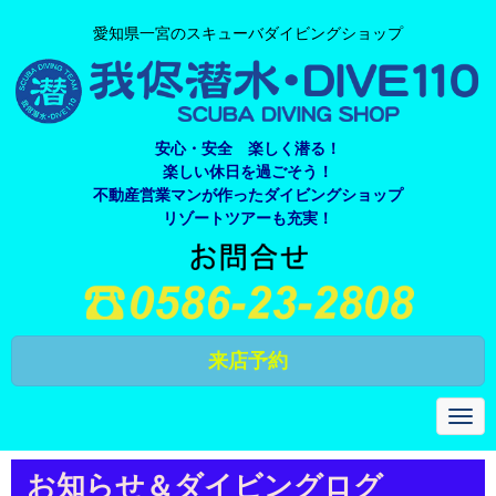
愛知県一宮のスキューバダイビングショップ
安心・安全 楽しく潜る！
楽しい休日を過ごそう！
不動産営業マンが作ったダイビングショップ
リゾートツアーも充実！
来店予約
N
a
v
i
お知らせ＆ダイビングログ
g