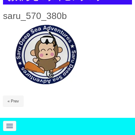
a
t
i
saru_570_380b
o
n
« Prev
N
a