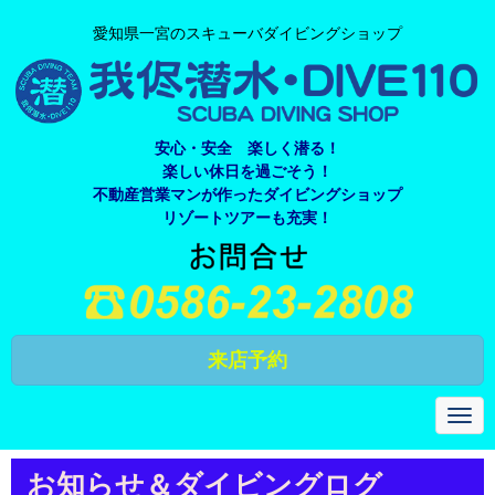
愛知県一宮のスキューバダイビングショップ
安心・安全 楽しく潜る！
楽しい休日を過ごそう！
不動産営業マンが作ったダイビングショップ
リゾートツアーも充実！
来店予約
N
a
v
i
お知らせ＆ダイビングログ
g