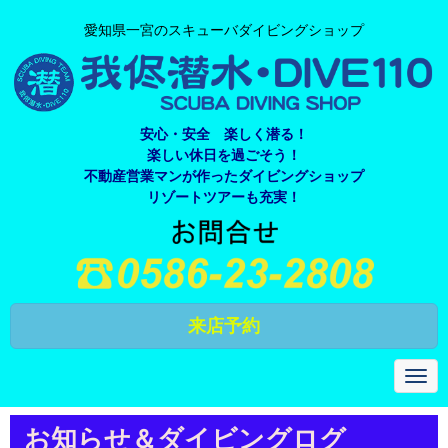
愛知県一宮のスキューバダイビングショップ
安心・安全 楽しく潜る！
楽しい休日を過ごそう！
不動産営業マンが作ったダイビングショップ
リゾートツアーも充実！
来店予約
N
a
v
i
お知らせ＆ダイビングログ
g