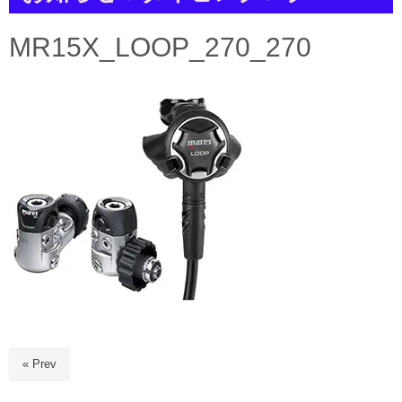
a
t
i
MR15X_LOOP_270_270
o
n
« Prev