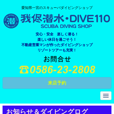
愛知県一宮のスキューバダイビングショップ
安心・安全 楽しく潜る！
楽しい休日を過ごそう！
不動産営業マンが作ったダイビングショップ
リゾートツアーも充実！
来店予約
N
a
v
i
お知らせ＆ダイビングログ
g