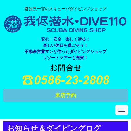
愛知県一宮のスキューバダイビングショップ
安心・安全 楽しく潜る！
楽しい休日を過ごそう！
不動産営業マンが作ったダイビングショップ
リゾートツアーも充実！
来店予約
N
a
v
i
お知らせ＆ダイビングログ
g