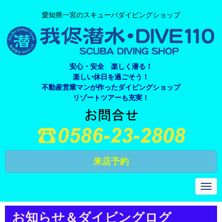
愛知県一宮のスキューバダイビングショップ
安心・安全 楽しく潜る！
楽しい休日を過ごそう！
不動産営業マンが作ったダイビングショップ
リゾートツアーも充実！
来店予約
N
a
v
i
お知らせ＆ダイビングログ
g