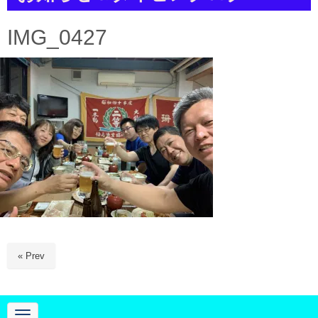
a
t
i
IMG_0427
o
n
« Prev
N