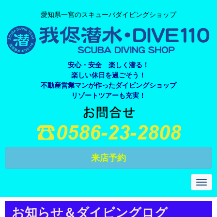
愛知県一宮のスキューバダイビングショップ
安心・安全 楽しく潜る！
楽しい休日を過ごそう！
不動産営業マンが作ったダイビングショップ
リゾートツアーも充実！
来店予約
N
a
v
i
お知らせ＆ダイビングログ
g