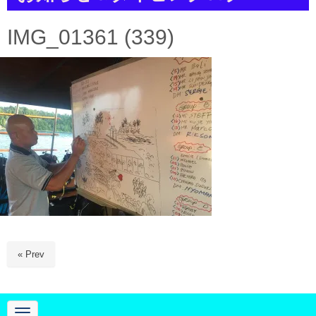
a
t
i
IMG_01361 (339)
o
n
« Prev
N