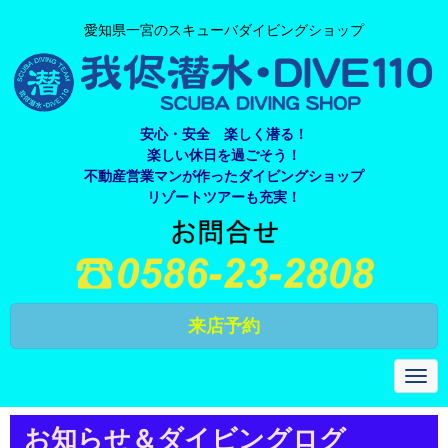
愛知県一宮のスキューバダイビングショップ
安心・安全 楽しく潜る！
楽しい休日を過ごそう！
不動産営業マンが作ったダイビングショップ
リゾートツアーも充実！
来店予約
N
a
v
i
お知らせ＆ダイビングログ
g