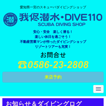
愛知県一宮のスキューバダイビングショップ
安心・安全 楽しく潜る！
楽しい休日を過ごそう！
不動産営業マンが作ったダイビングショップ
リゾートツアーも充実！
来店予約
N
a
v
i
お知らせ＆ダイビングログ
g