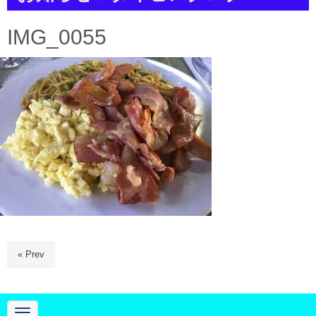
a
t
i
IMG_0055
o
n
« Prev
N