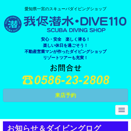
愛知県一宮のスキューバダイビングショップ
安心・安全 楽しく潜る！
楽しい休日を過ごそう！
不動産営業マンが作ったダイビングショップ
リゾートツアーも充実！
来店予約
N
a
v
i
お知らせ＆ダイビングログ
g