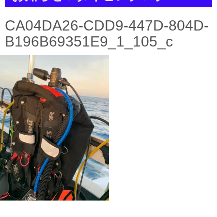
a
t
i
CA04DA26-CDD9-447D-804D-
o
n
B196B69351E9_1_105_c