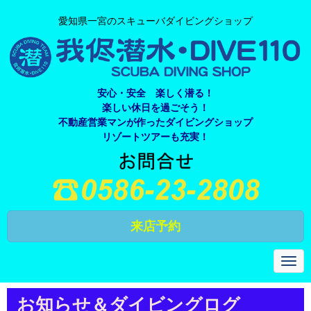
愛知県一宮のスキューバダイビングショップ
安心・安全 楽しく潜る！
楽しい休日を過ごそう！
不動産営業マンが作ったダイビングショップ
リゾートツアーも充実！
来店予約
N
a
v
i
お知らせ＆ダイビングログ
g