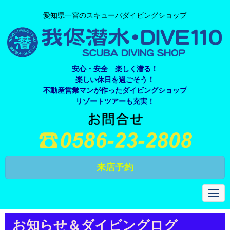
愛知県一宮のスキューバダイビングショップ
安心・安全 楽しく潜る！
楽しい休日を過ごそう！
不動産営業マンが作ったダイビングショップ
リゾートツアーも充実！
来店予約
N
a
v
i
お知らせ＆ダイビングログ
g