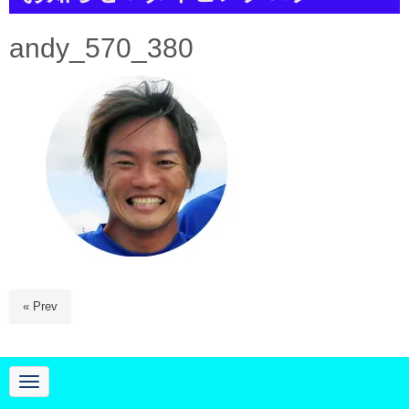
a
t
i
andy_570_380
o
n
« Prev
N
a