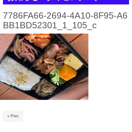
a
t
i
7786FA66-2694-4A10-8F95-A6
o
n
BB1BD52301_1_105_c
« Prev