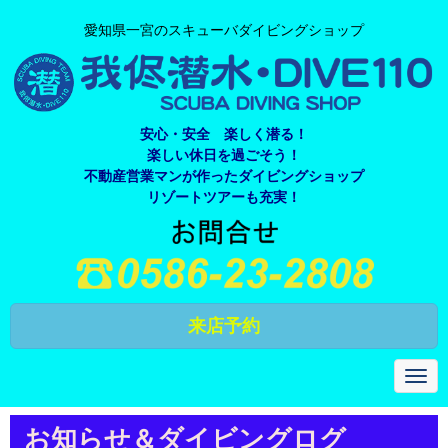
愛知県一宮のスキューバダイビングショップ
安心・安全 楽しく潜る！
楽しい休日を過ごそう！
不動産営業マンが作ったダイビングショップ
リゾートツアーも充実！
来店予約
N
a
v
i
お知らせ＆ダイビングログ
g