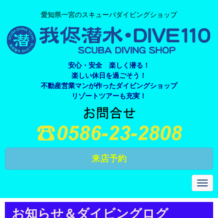
愛知県一宮のスキューバダイビングショップ
安心・安全 楽しく潜る！
楽しい休日を過ごそう！
不動産営業マンが作ったダイビングショップ
リゾートツアーも充実！
来店予約
N
a
v
i
お知らせ＆ダイビングログ
g