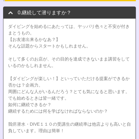
0.継続して潜りますか？
ダイビングを始めるにあたっては、ヤッパリ色々と不安が付き
まとうもの。
【お友達出来るかなあ？】
そんな話題からスタートかもしれません。
そして多くのお店が、その目的を達成できないまま講習をして
いるのかもしれません。
【ダイビングが楽しい！】といっていただける提案ができるか
否かは？企画力。
周囲にどんな人がいるんだろう？とても気になると思います。
でも始めるときは皆一緒です。
如何に継続できるか？
継続するためには何を学ばなければならないのか？
我侭潜水・DIVE１１０の受講生の継続率は他店よりも高いと自
負しています。理由は簡単！