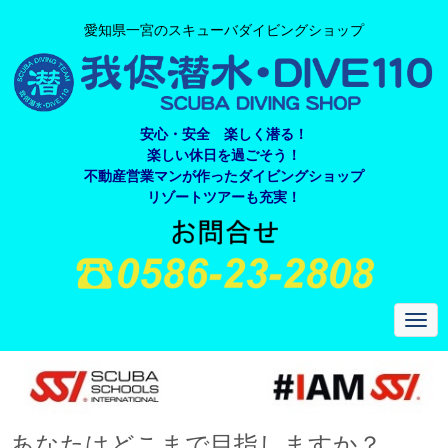
愛知県一宮のスキューバダイビングショップ
安心・安全 楽しく潜る！
楽しい休日を過ごそう！
不動産営業マンが作ったダイビングショップ
リゾートツアーも充実！
N
a
v
i
g
a
t
i
あなたはどこまで目指しますか？
o