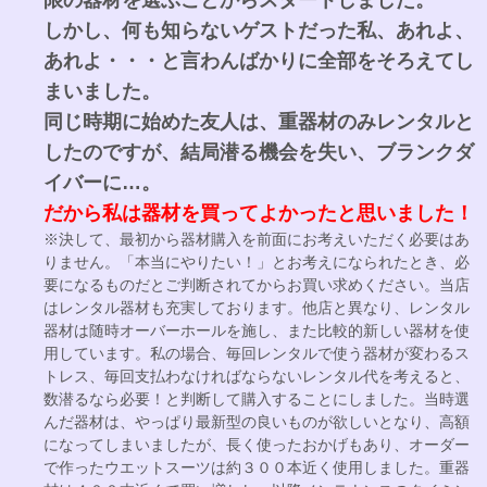
しかし、何も知らないゲストだった私、あれよ、
あれよ・・・と言わんばかりに全部をそろえてし
まいました。
同じ時期に始めた友人は、重器材のみレンタルと
したのですが、結局潜る機会を失い、ブランクダ
イバーに…。
だから私は器材を買ってよかったと思いました！
※決して、最初から器材購入を前面にお考えいただく必要はあ
りません。「本当にやりたい！」とお考えになられたとき、必
要になるものだとご判断されてからお買い求めください。当店
はレンタル器材も充実しております。他店と異なり、レンタル
器材は随時オーバーホールを施し、また比較的新しい器材を使
用しています。私の場合、毎回レンタルで使う器材が変わるス
トレス、毎回支払わなければならないレンタル代を考えると、
数潜るなら必要！と判断して購入することにしました。当時選
んだ器材は、やっぱり最新型の良いものが欲しいとなり、高額
になってしまいましたが、長く使ったおかげもあり、オーダー
で作ったウエットスーツは約３００本近く使用しました。重器