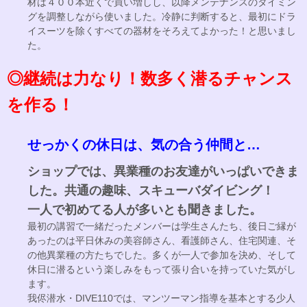
材は４００本近くで買い増しし、以降メンテナンスのタイミン
グを調整しながら使いました。冷静に判断すると、最初にドラ
イスーツを除くすべての器材をそろえてよかった！と思いまし
た。
◎継続は力なり！数多く潜るチャンス
を作る！
せっかくの休日は、気の合う仲間と…
ショップでは、異業種のお友達がいっぱいできま
した。共通の趣味、スキューバダイビング！
一人で初めてる人が多いとも聞きました。
最初の講習で一緒だったメンバーは学生さんたち、後日ご縁が
あったのは平日休みの美容師さん、看護師さん、住宅関連、そ
の他異業種の方たちでした。多くが一人で参加を決め、そして
休日に潜るという楽しみをもって張り合いを持っていた気がし
ます。
我侭潜水・DIVE110では、マンツーマン指導を基本とする少人