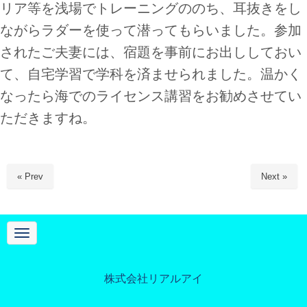
リア等を浅場でトレーニングののち、耳抜きをし
ながらラダーを使って潜ってもらいました。参加
されたご夫妻には、宿題を事前にお出ししておい
て、自宅学習で学科を済ませられました。温かく
なったら海でのライセンス講習をお勧めさせてい
ただきますね。
« Prev
Next »
N
a
v
i
g
株式会社リアルアイ
a
t