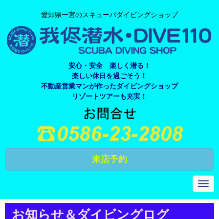
愛知県一宮のスキューバダイビングショップ
安心・安全 楽しく潜る！
楽しい休日を過ごそう！
不動産営業マンが作ったダイビングショップ
リゾートツアーも充実！
来店予約
N
a
v
i
お知らせ＆ダイビングログ
g