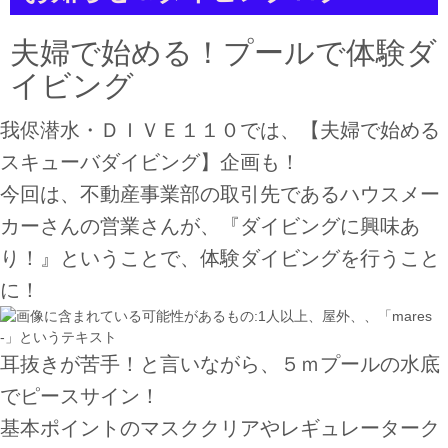
a
t
i
夫婦で始める！プールで体験ダ
o
n
イビング
我侭潜水・ＤＩＶＥ１１０では、【夫婦で始める
スキューバダイビング】企画も！
今回は、不動産事業部の取引先であるハウスメー
カーさんの営業さんが、『ダイビングに興味あ
り！』ということで、体験ダイビングを行うこと
に！
耳抜きが苦手！と言いながら、５ｍプールの水底
でピースサイン！
基本ポイントのマスククリアやレギュレーターク