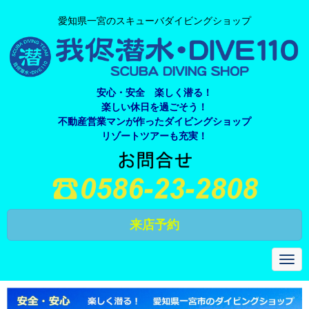
愛知県一宮のスキューバダイビングショップ
安心・安全 楽しく潜る！
楽しい休日を過ごそう！
不動産営業マンが作ったダイビングショップ
リゾートツアーも充実！
来店予約
N
a
v
i
g