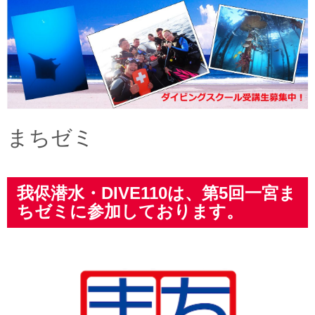
a
t
i
o
n
まちゼミ
我侭潜水・DIVE110は、第5回一宮ま
ちゼミに参加しております。