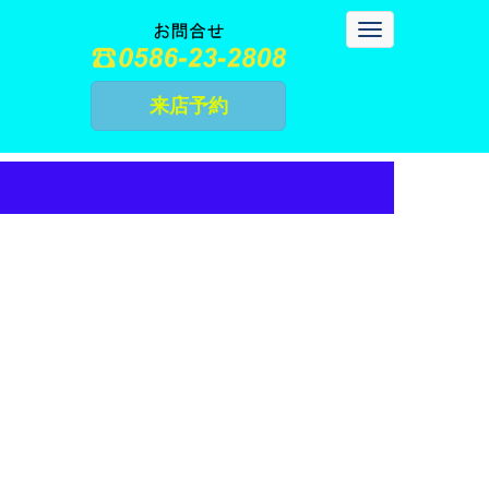
N
a
v
i
g
来店予約
a
t
i
o
n