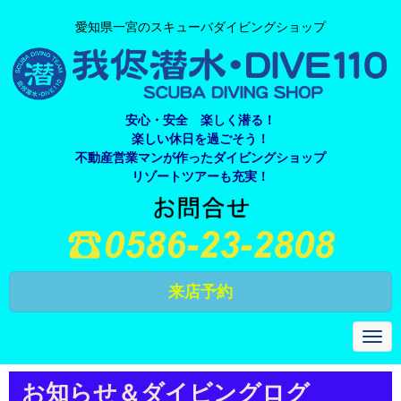
愛知県一宮のスキューバダイビングショップ
安心・安全 楽しく潜る！
楽しい休日を過ごそう！
不動産営業マンが作ったダイビングショップ
リゾートツアーも充実！
来店予約
N
a
v
i
お知らせ＆ダイビングログ
g