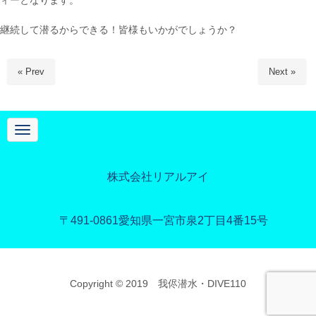
ィーとなります。
継続して潜るからできる！皆様もいかがでしょうか？
« Prev
Next »
N
a
v
i
g
株式会社リアルアイ
a
t
i
o
〒491-0861
愛知県一宮市泉2丁目4番15号
n
Copyright © 2019 我侭潜水・DIVE110