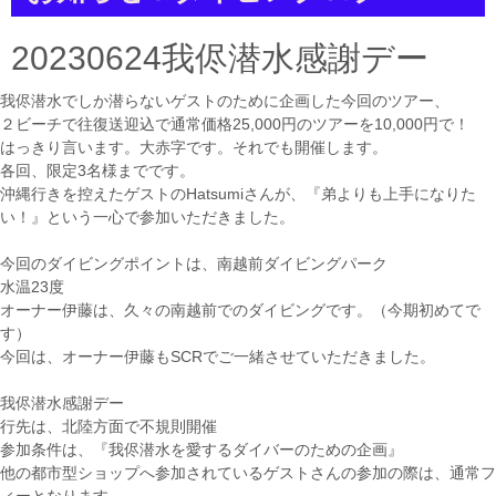
a
t
i
20230624我侭潜水感謝デー
o
n
我侭潜水でしか潜らないゲストのために企画した今回のツアー、
２ビーチで往復送迎込で通常価格25,000円のツアーを10,000円で！
はっきり言います。大赤字です。それでも開催します。
各回、限定3名様までです。
沖縄行きを控えたゲストのHatsumiさんが、『弟よりも上手になりた
い！』という一心で参加いただきました。
今回のダイビングポイントは、南越前ダイビングパーク
水温23度
オーナー伊藤は、久々の南越前でのダイビングです。（今期初めてで
す）
今回は、オーナー伊藤もSCRでご一緒させていただきました。
我侭潜水感謝デー
行先は、北陸方面で不規則開催
参加条件は、『我侭潜水を愛するダイバーのための企画』
他の都市型ショップへ参加されているゲストさんの参加の際は、通常フ