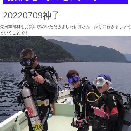
a
t
i
20220709神子
o
n
先日重器材をお買い求めいただきました伊井さん、潜りに行きましょう
ということで！