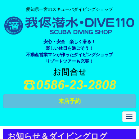
愛知県一宮のスキューバダイビングショップ
安心・安全 楽しく潜る！
楽しい休日を過ごそう！
不動産営業マンが作ったダイビングショップ
リゾートツアーも充実！
来店予約
N
a
v
i
お知らせ＆ダイビングログ
g