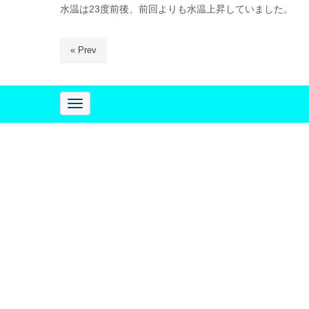
水温は23度前後、前回よりも水温上昇していました。
« Prev
N
a
v
i
g
a
t
i
o
n