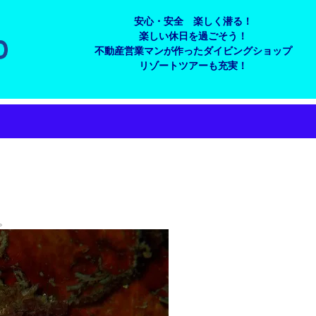
安心・安全 楽しく潜る！
楽しい休日を過ごそう！
不動産営業マンが作ったダイビングショップ
リゾートツアーも充実！
。
。