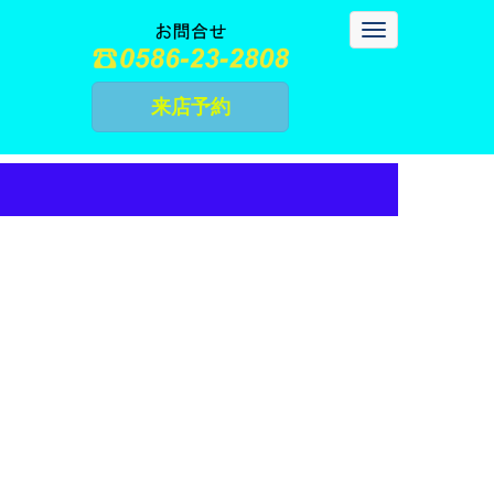
N
a
v
i
g
来店予約
a
t
i
o
n