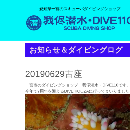
愛知県一宮のスキューバダイビングショップ
お知らせ＆ダイビングログ
20190629古座
一宮市のダイビングショップ 我侭潜水・DIVE110です
今年で7周年を迎えるDIVE KOOZAに行ってまいりました