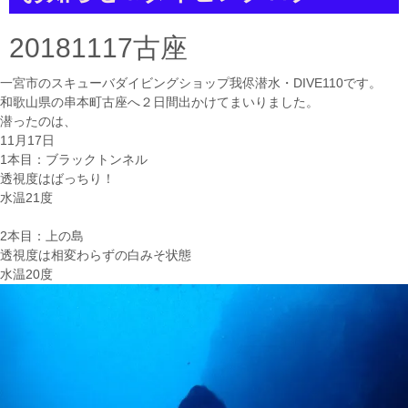
a
t
i
20181117古座
o
n
一宮市のスキューバダイビングショップ我侭潜水・DIVE110です。
和歌山県の串本町古座へ２日間出かけてまいりました。
潜ったのは、
11月17日
1本目：ブラックトンネル
透視度はばっちり！
水温21度
2本目：上の島
透視度は相変わらずの白みそ状態
水温20度