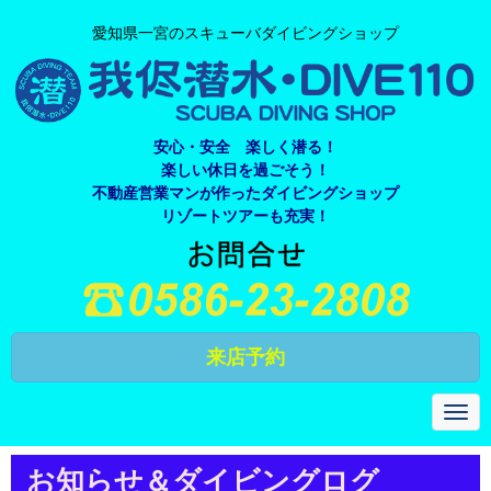
愛知県一宮のスキューバダイビングショップ
安心・安全 楽しく潜る！
楽しい休日を過ごそう！
不動産営業マンが作ったダイビングショップ
リゾートツアーも充実！
来店予約
N
a
v
i
お知らせ＆ダイビングログ
g