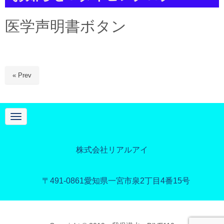
a
t
i
医学声明書ボタン
o
n
« Prev
N
a
v
i
g
株式会社リアルアイ
a
t
i
o
〒491-0861
愛知県一宮市泉2丁目4番15号
n