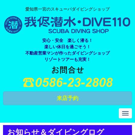
愛知県一宮のスキューバダイビングショップ
安心・安全 楽しく潜る！
楽しい休日を過ごそう！
不動産営業マンが作ったダイビングショップ
リゾートツアーも充実！
来店予約
N
a
v
i
お知らせ＆ダイビングログ
g