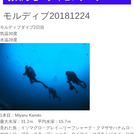
a
t
i
モルディブ20181224
o
n
モルディブダイブ2日目
気温30度
水温28度
1本目：Miyaru Kando
最大水深：31.2ｍ 平均水深：15.7ｍ
見れた魚：イソマグロ・グレイ―リーフシャーク・クマザサハナムロ・