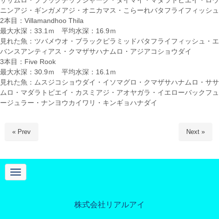
ササムロ・ブラックチップシャーク・タイマイ・マダラトビエイ・ロウ
ニンアジ・ギンガメアジ・オニカマス・こらーれバタフライフィッシュ
2本目：Villamandhoo Thila
最大水深：33.1ｍ 平均水深：16.9ｍ
見れた魚：ツバメウオ・ブラックピラミッドバタフライフィッシュ・エ
バンスアンティアス・クマザサハナムロ・アジアコショウダイ
3本目：Five Rook
最大水深：30.9ｍ 平均水深：16.1ｍ
見れた魚：ムスジコショウダイ・イソマグロ・クマザサハナムロ・ササ
ムロ・マダラトビエイ・カスミアジ・アオヤガラ・イエローバックフュ
ージュラー・ナンヨウカイワリ・キンギョハナダイ
« Prev
Next »
N
a
v
i
g
株式会社リアルアイ
a
t