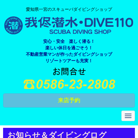
愛知県一宮のスキューバダイビングショップ
安心・安全 楽しく潜る！
楽しい休日を過ごそう！
不動産営業マンが作ったダイビングショップ
リゾートツアーも充実！
来店予約
N
a
v
i
お知らせ＆ダイビングログ
g