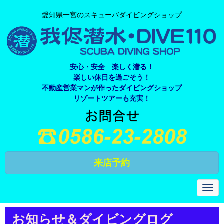
愛知県一宮のスキューバダイビングショップ
安心・安全 楽しく潜る！
楽しい休日を過ごそう！
不動産営業マンが作ったダイビングショップ
リゾートツアーも充実！
来店予約
N
a
v
i
お知らせ＆ダイビングログ
g