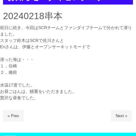
a
t
i
20240218串本
o
n
前日に続き、今回はSCRチームとファンダイブチームで分かれて潜り
ました。
スタッフ鈴木はSCRで佐川さんと
Eriさんは、伊藤とオープンサーキットモードで
潜った海は・・・
１．住崎
２．備前
水温17度でした。
お昼ごはんは、鰻重をいただきました。
贅沢な昼食でした。
« Prev
Next »