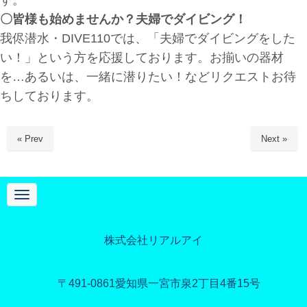
〇皆様も始めませんか？夫婦でダイビング！
我侭潜水・DIVE110では、「夫婦でダイビングをした
い！」という方を応援しております。お揃いの器材
を…あるいは、一緒に潜りたい！などリクエストお待
ちしております。
« Prev
Next »
N
a
v
i
g
株式会社リアルアイ
a
t
i
o
〒491-0861
愛知県一宮市泉2丁目4番15号
n