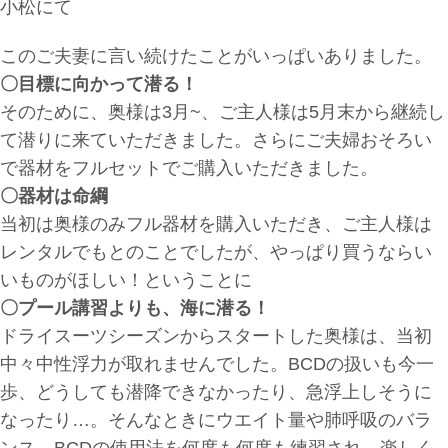
小松にて
このご夫妻に言い続けたことがいっぱいありました。
〇目標に
向かって潜る！
そのために、奥様は3月~、ご主人様は5月末から継続し
て潜りに来ていただきました。さらにご夫婦おそろい
で器材をフルセットでご購入いただきました。
〇器材は命綱
当初は奥様のみフル器材を購入いただき、ご主人様は
レンタルでもとのことでしたが、やっぱり買うならい
いものがほしい！ということに
〇プール講習よりも、海に潜る！
ドライスーツシーズンからスタートした奥様は、当初
中々中性浮力が取れませんでした。BCDの扱いも今一
歩、どうしても潜降できなかったり、急浮上しそうに
なったり…。そんなときにウエイト量や肺呼吸のバラ
ンス、BCDの使用法を何度も何度も練習され、楽しく