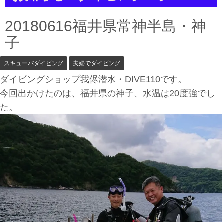
a
t
i
20180616福井県常神半島・神
o
n
子
スキューバダイビング
夫婦でダイビング
ダイビングショップ我侭潜水・DIVE110です。
今回出かけたのは、福井県の神子、水温は20度強でし
た。