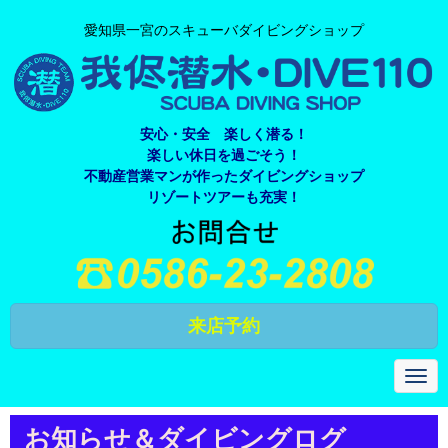
愛知県一宮のスキューバダイビングショップ
安心・安全 楽しく潜る！
楽しい休日を過ごそう！
不動産営業マンが作ったダイビングショップ
リゾートツアーも充実！
来店予約
N
a
v
i
お知らせ＆ダイビングログ
g