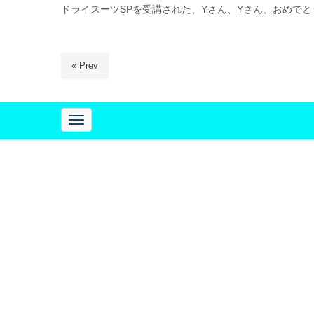
ドライスーツSPを受講された、Yさん、Yさん、おめで
« Prev
N
a
v
i
g
a
t
i
o
n