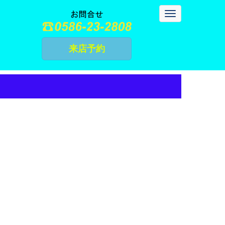
N
a
v
i
g
来店予約
a
t
i
o
n