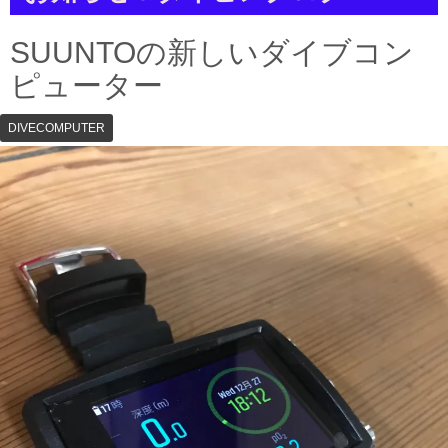
a
t
i
SUUNTOの新しいダイブコン
o
n
ピューター
DIVECOMPUTER