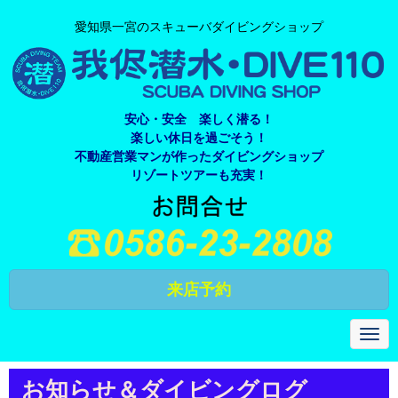
愛知県一宮のスキューバダイビングショップ
安心・安全 楽しく潜る！
楽しい休日を過ごそう！
不動産営業マンが作ったダイビングショップ
リゾートツアーも充実！
来店予約
N
a
v
i
お知らせ＆ダイビングログ
g