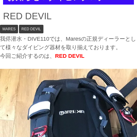
a
t
i
RED DEVIL
o
n
MARES
RED DEVIL
我侭潜水・DIVE110では、Maresの正規ディーラーとし
て様々なダイビング器材を取り揃えております。
今回ご紹介するのは、
RED DEVIL