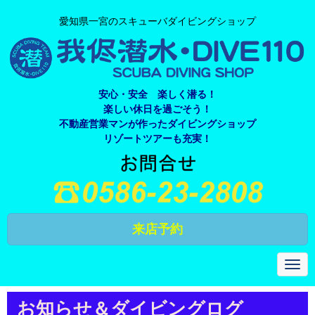
愛知県一宮のスキューバダイビングショップ
安心・安全 楽しく潜る！
楽しい休日を過ごそう！
不動産営業マンが作ったダイビングショップ
リゾートツアーも充実！
来店予約
N
a
v
i
お知らせ＆ダイビングログ
g