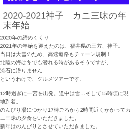
a
t
i
2020-2021神子 カニ三昧の年
o
n
末年始
2020年の締めくくり
2021年の年始を迎えたのは、福井県の三方、神子。
当日は大雪のため、高速道路もチェーン規制！
北陸の海は冬でも潜れる時があるそうですが、
流石に潜りません。
というわけで、グルメツアーです。
12時過ぎに一宮を出発。道中は雪…そして15時頃に現
地到着。
のんびり湯につかり17時ごろから2時間近くかかってカ
ニ三昧の夕食をいただきました。
新年はのんびりとさせていただきました。