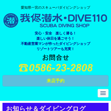
愛知県一宮のスキューバダイビングショップ
安心・安全 楽しく潜る！
楽しい休日を過ごそう！
不動産営業マンが作ったダイビングショップ
リゾートツアーも充実！
来店予約
N
a
v
i
お知らせ＆ダイビングログ
g