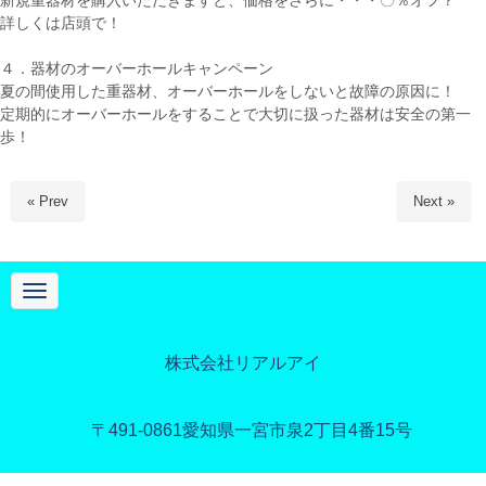
新規重器材を購入いただきますと、価格をさらに・・・〇％オフ？
詳しくは店頭で！
４．器材のオーバーホールキャンペーン
夏の間使用した重器材、オーバーホールをしないと故障の原因に！
定期的にオーバーホールをすることで大切に扱った器材は安全の第一
歩！
« Prev
Next »
N
a
v
i
g
株式会社リアルアイ
a
t
i
o
〒491-0861
愛知県一宮市泉2丁目4番15号
n