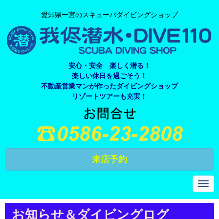
愛知県一宮のスキューバダイビングショップ
安心・安全 楽しく潜る！
楽しい休日を過ごそう！
不動産営業マンが作ったダイビングショップ
リゾートツアーも充実！
来店予約
N
a
v
i
お知らせ＆ダイビングログ
g