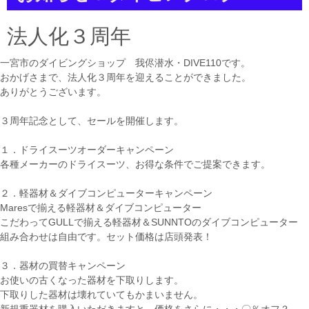
a
t
i
法人化３周年
o
n
一宮市のダイビングショップ 我侭潜水・DIVE110です。
おかげさまで、法人化３周年を迎えることができました。
ありがとうございます。
３周年記念として、セールを開催します。
１．ドライスーツオーダーキャンペーン
各種メーカーのドライスーツ、お得な条件でご提案できます。
２．軽器材＆ダイブコンピューターキャンペーン
Maresで揃える軽器材＆ダイブコンピューター
こだわってGULLで揃える軽器材＆SUNNTOのダイブコンピューター
組み合わせは自由です。セット価格は店頭発表！
３．器材の買替キャンペーン
お使いの古くなった器材を下取りします。
下取りした器材は壊れていてもかまいません。