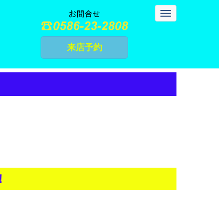
N
a
v
i
g
来店予約
a
t
i
o
n
！