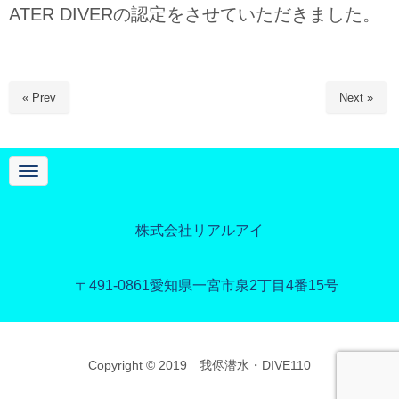
ATER DIVERの認定をさせていただきました。
« Prev
Next »
N
a
v
i
g
株式会社リアルアイ
a
t
i
o
〒491-0861
愛知県一宮市泉2丁目4番15号
n
Copyright © 2019 我侭潜水・DIVE110