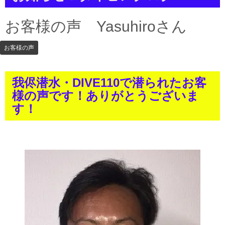
a
t
i
お客様の声 Yasuhiroさん
o
n
お客様の声
我侭潜水・DIVE110で潜られたお客
様の声です！ありがとうございま
す！