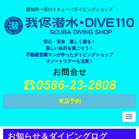
愛知県一宮のスキューバダイビングショップ
安心・安全 楽しく潜る！
楽しい休日を過ごそう！
不動産営業マンが作ったダイビングショップ
リゾートツアーも充実！
来店予約
N
a
v
i
お知らせ＆ダイビングログ
g